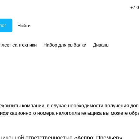
+7 0
лог
плект сантехники
Набор для рыбалки
Диваны
квизиты компании, в случае необходимости получения доп
тификационного номера налогоплательщика вы можете обра
ниченной ответственностью «Аспро: Премьер»