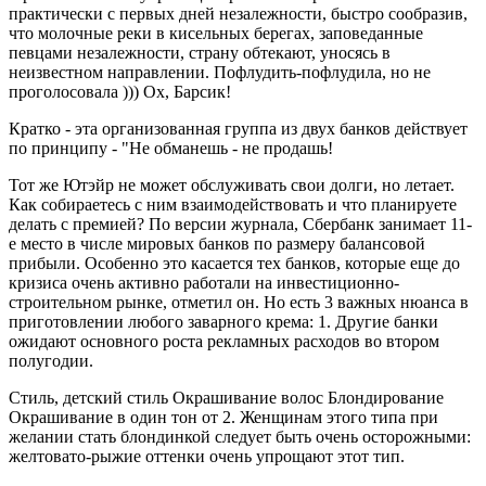
практически с первых дней незалежности, быстро сообразив,
что молочные реки в кисельных берегах, заповеданные
певцами незалежности, страну обтекают, уносясь в
неизвестном направлении. Пофлудить-пофлудила, но не
проголосовала ))) Ох, Барсик!
Кратко - эта организованная группа из двух банков действует
по принципу - "Не обманешь - не продашь!
Тот же Ютэйр не может обслуживать свои долги, но летает.
Как собираетесь с ним взаимодействовать и что планируете
делать с премией? По версии журнала, Сбербанк занимает 11-
е место в числе мировых банков по размеру балансовой
прибыли. Особенно это касается тех банков, которые еще до
кризиса очень активно работали на инвестиционно-
строительном рынке, отметил он. Но есть 3 важных нюанса в
приготовлении любого заварного крема: 1. Другие банки
ожидают основного роста рекламных расходов во втором
полугодии.
Стиль, детский стиль Окрашивание волос Блондирование
Окрашивание в один тон от 2. Женщинам этого типа при
желании стать блондинкой следует быть очень осторожными:
желтовато-рыжие оттенки очень упрощают этот тип.