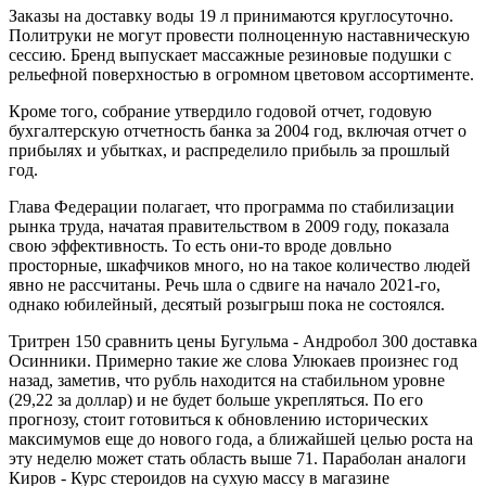
Заказы на доставку воды 19 л принимаются круглосуточно.
Политруки не могут провести полноценную наставническую
сессию. Бренд выпускает массажные резиновые подушки с
рельефной поверхностью в огромном цветовом ассортименте.
Кроме того, собрание утвердило годовой отчет, годовую
бухгалтерскую отчетность банка за 2004 год, включая отчет о
прибылях и убытках, и распределило прибыль за прошлый
год.
Глава Федерации полагает, что программа по стабилизации
рынка труда, начатая правительством в 2009 году, показала
свою эффективность. То есть они-то вроде довльно
просторные, шкафчиков много, но на такое количество людей
явно не рассчитаны. Речь шла о сдвиге на начало 2021-го,
однако юбилейный, десятый розыгрыш пока не состоялся.
Тритрен 150 сравнить цены Бугульма - Андробол 300 доставка
Осинники. Примерно такие же слова Улюкаев произнес год
назад, заметив, что рубль находится на стабильном уровне
(29,22 за доллар) и не будет больше укрепляться. По его
прогнозу, стоит готовиться к обновлению исторических
максимумов еще до нового года, а ближайшей целью роста на
эту неделю может стать область выше 71. Параболан аналоги
Киров - Курс стероидов на сухую массу в магазине