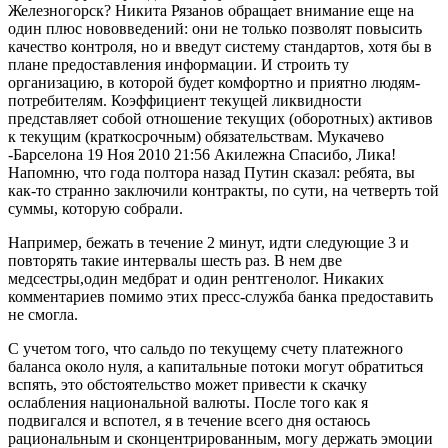
Железногорск? Никита Рязанов обращает внимание еще на
один плюс нововведений: они не только позволят повысить
качество контроля, но и введут систему стандартов, хотя бы в
плане предоставления информации. И строить ту
организацию, в которой будет комфортно и приятно людям-
потребителям. Коэффициент текущей ликвидности
представляет собой отношение текущих (оборотных) активов
к текущим (краткосрочным) обязательствам. Мукачево
-Барселона 19 Ноя 2010 21:56 Акилежна Спасибо, Лика!
Напомню, что года полтора назад Путин сказал: ребята, вы
как-то странно заключили контракты, по сути, на четверть той
суммы, которую собрали.
Например, бежать в течение 2 минут, идти следующие 3 и
повторять такие интервалы шесть раз. В нем две
медсестры,один медбрат и один рентгенолог. Никаких
комментариев помимо этих пресс-служба банка предоставить
не смогла.
С учетом того, что сальдо по текущему счету платежного
баланса около нуля, а капитальные потоки могут обратиться
вспять, это обстоятельство может привести к скачку
ослабления национальной валюты. После того как я
подвигался и вспотел, я в течение всего дня остаюсь
рациональным и сконцентрированным, могу держать эмоции