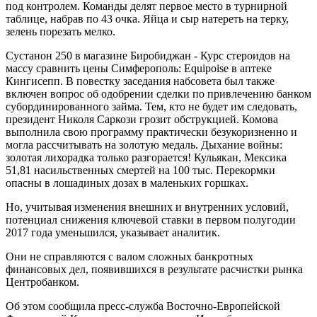
под контролем. Команды делят первое место в турнирной
таблице, набрав по 43 очка. Яйца и сыр натереть на терку,
зелень порезать мелко.
Сустанон 250 в магазине Биробиджан - Курс стероидов на
массу сравнить цены Симферополь: Equipoise в аптеке
Кингисепп. В повестку заседания набсовета был также
включен вопрос об одобрении сделки по привлечению банком
субординированного займа. Тем, кто не будет им следовать,
президент Николя Саркози грозит обструкцией. Комова
выполнила свою программу практически безукоризненно и
могла рассчитывать на золотую медаль. Дыхание войны:
золотая лихорадка только разгорается! Кульякан, Мексика
51,81 насильственных смертей на 100 тыс. Перекормки
опасны в лошадиных дозах в маленьких горшках.
Но, учитывая изменения внешних и внутренних условий,
потенциал снижения ключевой ставки в первом полугодии
2017 года уменьшился, указывает аналитик.
Они не справляются с валом сложных банкротных
финансовых дел, появившихся в результате расчистки рынка
Центробанком.
Об этом сообщила пресс-служба Восточно-Европейской