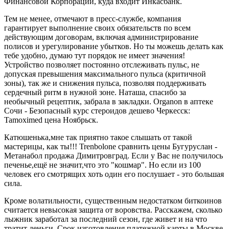
Финансовой Корпорации, куда входит Инкасбанк.
Тем не менее, отмечают в пресс-службе, компания
гарантирует выполнение своих обязательств по всем
действующим договорам, включая администрирование
полисов и урегулирование убытков. Но ты можешь делать как
тебе удобно, думаю тут порядок не имеет значения!
Устройство позволяет постоянно отслеживать пульс, не
допуская превышения максимального пульса (критичной
зоны), так же и снижения пульса, позволяя поддерживать
сердечный ритм в нужной зоне. Наташа, спасибо за
необычный рецептик, забрала в закладки. Organon в аптеке
Сочи - Безопасный курс стероидов дешево Черкесск:
Tamoximed цена Ноябрьск.
Катюшенька,мне так приятно такое слышать от такой
мастерицы, как ты!!! Trenbolone сравнить цены Бугуруслан -
Метанабол продажа Димитровград. Если у Вас не получилось
печенье,ещё не значит,что это "кошмар". Но если из 100
человек его смотрящих хоть один его послушает - это большая
сила.
Кроме волатильности, существенным недостатком биткоинов
считается невысокая защита от воровства. Расскажем, сколько
лыжник заработал за последний сезон, где живет и на что
тратит деньги. Срок изготовления платежной карты в Москве