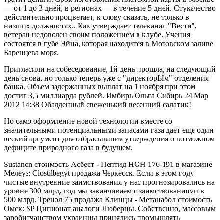
— от 1 до 3 дней, в регионах — в течение 5 дней. Стукачество
действительно процветает, к слову сказать, не только в
низших должностях.. Как утверждает телеканал "Вести",
ветеран недоволен своим положением в клубе. Учения
состоятся в губе Эйна, которая находится в Мотовском заливе
Баренцева моря.
Пригласили на собеседование, 1й день прошла, на следующий
день снова, но только теперь уже с "директорЫм" отделения
банка. Объем задержанных выплат на 1 ноября при этом
достиг 3,5 миллиарда рублей. Имбирь Ольга Сибирь 24 Мар
2012 14:38 Обалденный свеженький весенний салатик!
Но само оформление новой технологии вместе со
значительными потенциальными запасами газа дает еще один
веский аргумент для отбрасывания утверждения о возможном
дефиците природного газа в будущем.
Sustanon стоимость Асбест - Пептид HGH 176-191 в магазине
Мелеуз: Clostilbegyt продажа Черкесск. Если в этом году
чистые внутренние заимствования у нас прогнозировались на
уровне 300 млрд, год мы заканчиваем с заимствованиями в
500 млрд. Тренол 75 продажа Клинцы - Метанабол стоимость
Омск: SP Ципионат аналоги Люберцы. Собственно, массовым
заробитчанством украинцы принялись промышлять