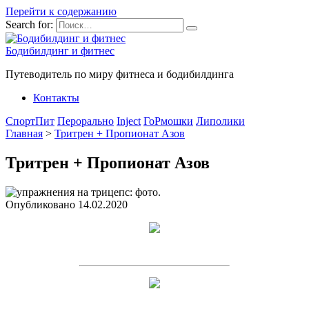
Перейти к содержанию
Search for:
Бодибилдинг и фитнес
Путеводитель по миру фитнеса и бодибилдинга
Контакты
СпортПит
Перорально
Inject
ГоРмошки
Липолики
Главная
>
Тритрен + Пропионат Азов
Тритрен + Пропионат Азов
Опубликовано
14.02.2020