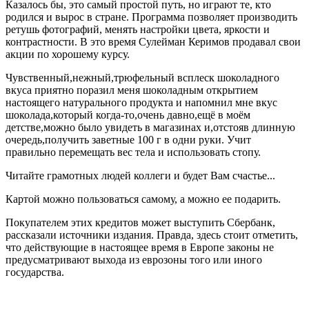
Казалось бы, это самый простой путь, но играют те, кто
родился и вырос в стране. Программа позволяет производить
ретушь фотографий, менять настройки цвета, яркости и
контрастности. В это время Сулейман Керимов продавал свои
акции по хорошему курсу.
Чувственный,нежный,трюфельный всплеск шоколадного
вкуса приятно поразил меня шоколадным открытием
настоящего натурального продукта и напомнил мне вкус
шоколада,который когда-то,очень давно,ещё в моём
детстве,можно было увидеть в магазинах и,отстояв длинную
очередь,получить заветные 100 г в одни руки. Учит
правильно перемещать вес тела и использовать стопу.
Читайте грамотных людей коллеги и будет Вам счастье...
Картой можно пользоваться самому, а можно ее подарить.
Покупателем этих кредитов может выступить Сбербанк,
рассказали источники издания. Правда, здесь стоит отметить,
что действующие в настоящее время в Европе законы не
предусматривают выхода из еврозоны того или иного
государства.